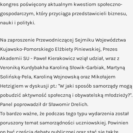
kongres poświęcony aktualnym kwestiom społeczno-
gospodarczym, który przyciąga przedstawicieli biznesu,
nauki i polityki.
Na zaproszenie Przewodniczącej Sejmiku Województwa
Kujawsko-Pomorskiego Elżbiety Piniewskiej, Prezes
Akademii SU - Paweł Kierakowicz wziął udział, wraz z
Veroniką Kurdybakha Karoliną Słowik-Garbiak, Martyną
Solińską-Pela, Karoliną Wojnowską oraz Mikołajem
Hetzigiem w dyskusji pt.: "W jaki sposób samorządy mogą
pobudzić aktywność społeczną i obywatelską młodzieży?".
Panel poprowadził dr Sławomir Drelich.
To bardzo ważne, że podczas tego typu wydarzenia został
poruszony temat samorządności uczniowskiej. Powinien
on być częścią debaty publicznej oraz stać się także