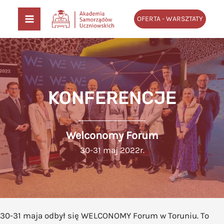
Przejdź
OFERTA - WARSZTATY
do
MAIN
treści
MENU
KONFERENCJE
Welconomy Forum
30-31 maj 2022r.
30-31 maja odbył się WELCONOMY Forum w Toruniu. To