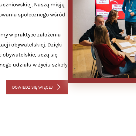
uczniowskiej. Naszą misją
żowania społecznego wśród
amy w praktyce założenia
cji obywatelskiej. Dzięki
 obywatelskie, uczą się
nego udziału w życiu szkoły
DOWIEDZ SIĘ WIĘCEJ