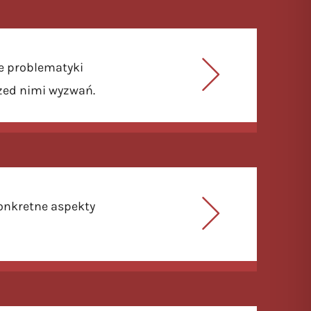
e problematyki
zed nimi wyzwań.
onkretne aspekty