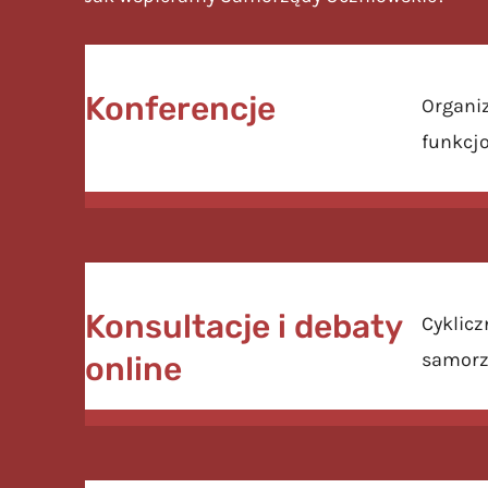
Konferencje
Organiz
funkcj
Konsultacje i debaty
Cyklic
samorz
online