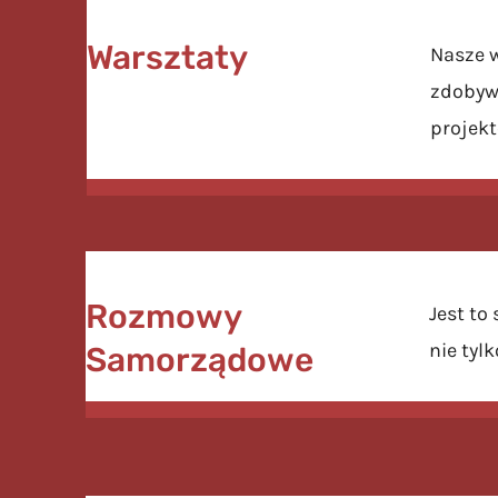
Warsztaty
Nasze 
zdobywa
projekt
Rozmowy
Jest to
nie tyl
Samorządowe