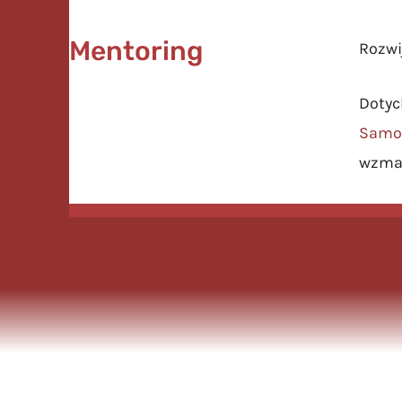
Mentoring
Rozwi
Dotyc
Samo
wzmac