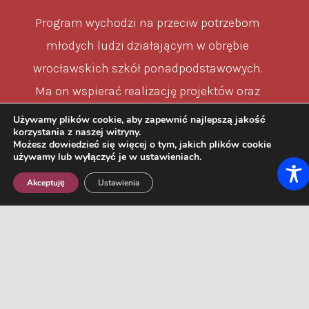
Program wychodzi na przeciw potrzebom
młodych ludzi działającym w obrębie
wrocławskich szkół ponadpodstawowych.
Ma on wspierać realizację projektów oraz
inicjatyw społecznych, których beneficjentami
Używamy plików cookie, aby zapewnić najlepszą jakość
korzystania z naszej witryny.
są członkowie społeczności szkolnych, czyli
Możesz dowiedzieć się więcej o tym, jakich plików cookie
używamy lub wyłączyć je w ustawieniach.
wrocławscy uczniowie. Przy wsparciu Prezydenta
Miasta Wrocławia Jacka Sutryka wdrażamy
Akceptuję
Ustawienia
miejski program wparcia samorządów
uczniowskich, oparty w szczególności na
dedykowanym funduszu przeznaczonym na ich
działalność.