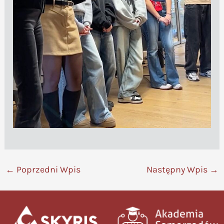
←
Poprzedni Wpis
Następny Wpis
→