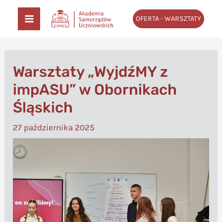
Przejdź
OFERTA - WARSZTATY
do
MAIN
treści
MENU
Warsztaty „WyjdźMY z
impASU” w Obornikach
Śląskich
27 października 2025