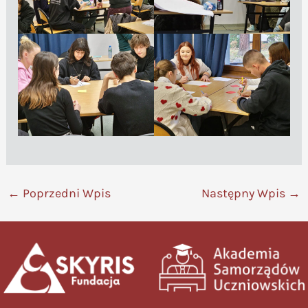
←
Poprzedni Wpis
Następny Wpis
→