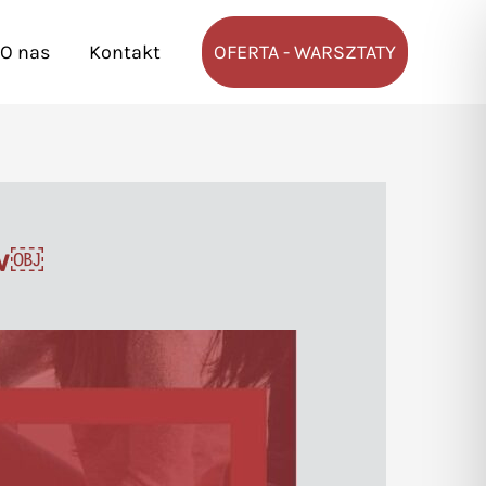
O nas
Kontakt
OFERTA - WARSZTATY
ów￼