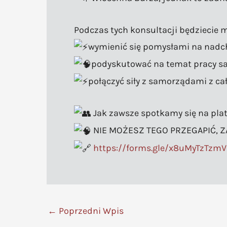
Podczas tych konsultacji będziecie 
wymienić się pomysłami na nadc
podyskutować na temat pracy s
połączyć siły z samorządami z cał
Jak zawsze spotkamy się na plat
NIE MOŻESZ TEGO PRZEGAPIĆ, ZAP
https://forms.gle/x8uMyTzTzm
←
Poprzedni Wpis