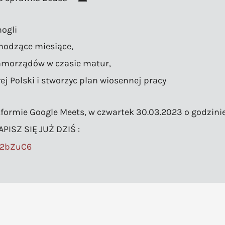
mogli
hodzące miesiące,
amorządów w czasie matur,
ej Polski i stworzyc plan wiosennej pracy
formie Google Meets, w czwartek 30.03.2023 o godzinie
ISZ SIĘ JUŻ DZIŚ :
V2bZuC6