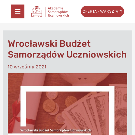
Przejdź
OFERTA - WARSZTATY
do
MAIN
treści
MENU
Wrocławski Budżet
Samorządów Uczniowskich
10 września 2021